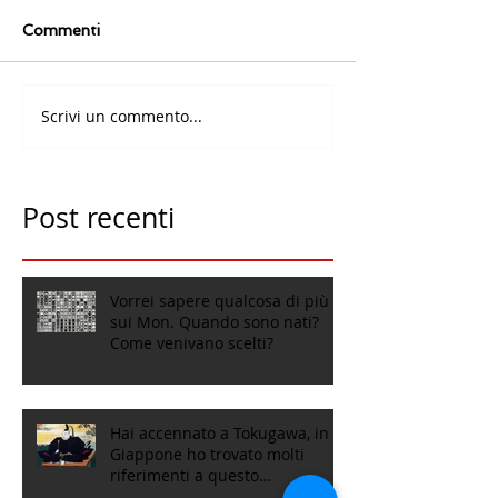
Commenti
Scrivi un commento...
Post recenti
Vorrei sapere qualcosa di più
sui Mon. Quando sono nati?
Come venivano scelti?
Hai accennato a Tokugawa, in
Giappone ho trovato molti
riferimenti a questo
personaggio. Me ne puoi