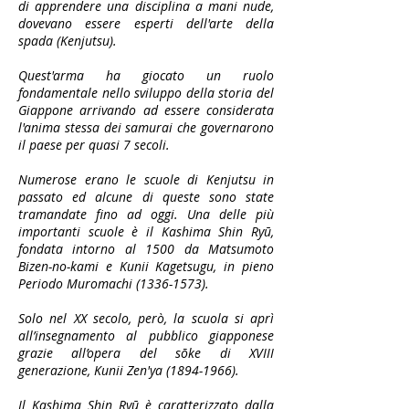
di apprendere una disciplina a mani nude,
dovevano essere esperti dell'arte della
spada (Kenjutsu).
Quest'arma ha giocato un ruolo
fondamentale nello sviluppo della storia del
Giappone arrivando ad essere considerata
l'anima stessa dei samurai che governarono
il paese per quasi 7 secoli.
Numerose erano le scuole di Kenjutsu in
passato ed alcune di queste sono state
tramandate fino ad oggi. Una delle più
importanti scuole è il Kashima Shin Ryū,
fondata intorno al 1500 da Matsumoto
Bizen-no-kami e Kunii Kagetsugu, in pieno
Periodo Muromachi
(1336-1573)
.
Solo nel XX secolo, però, la scuola si aprì
all’insegnamento al pubblico giapponese
grazie all’opera del sōke di XVIII
generazione, Kunii Zen'ya
(1894-1966)
.
Il Kashima Shin Ryū è caratterizzato dalla