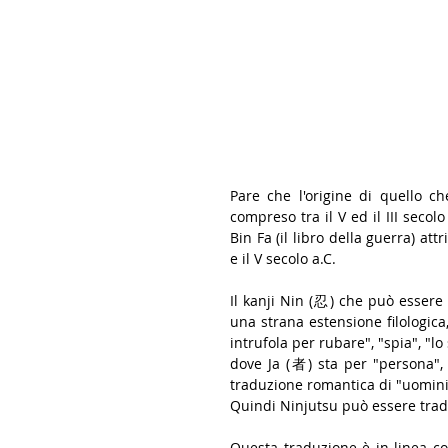
Pare che l'origine di quello c
compreso tra il V ed il III secolo 
Bin Fa (il libro della guerra) at
e il V secolo a.C.
Il kanji Nin (忍) che può essere 
una strana estensione filologica, 
intrufola per rubare", "spia", "lo
dove Ja (者) sta per "persona", 
traduzione romantica di "uomin
Quindi Ninjutsu può essere tradot
Questa traduzione è in linea con