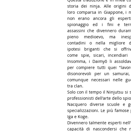
storia dei ninja. Alle origini de
loro comparsa in Giappone, i ni
non erano ancora gli esperti
spionaggio ed i fini e terrib
assassini che divennero durante
pieno medioevo, ma inespe
contadini o nella migliore de
ipotesi briganti che si offriv
come spie, sicari, incendiari e
Insomma, i Daimyō li assoldav
per compiere tutti quei "lavoret
disonorevoli per un samurai,
comunque necessari nelle gue
tra clan.
Solo con il tempo il Ninjutsu si
professionisti dell'arte dello spio
Nacquero diverse scuole e ge
specializzazioni. Le più famose 
Iga e Koge.
Divennero talmente esperti nell'
capacità di nascondersi che ne