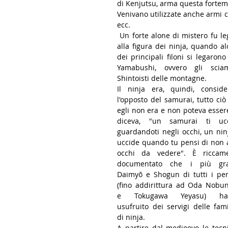
di Kenjutsu, arma questa fortem
Venivano utilizzate anche armi co
ecc.
 Un forte alone di mistero fu legato 
alla figura dei ninja, quando alc
dei principali filoni si legarono 
Yamabushi, ovvero gli sciam
Shintoisti delle montagne.
Il ninja era, quindi, consider
l'opposto del samurai, tutto ciò 
egli non era e non poteva essere.
diceva, "un samurai ti ucc
guardandoti negli occhi, un ninja
uccide quando tu pensi di non a
occhi da vedere". È riccame
documentato che i più gra
Daimyō e Shogun di tutti i peri
(fino addirittura ad Oda Nobun
e Tokugawa Yeyasu) han
usufruito dei servigi delle famig
di ninja.
A partire dal medioevo le tecni