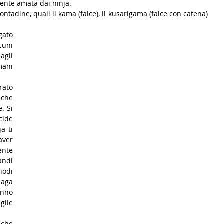
ente amata dai ninja.
ntadine, quali il kama (falce), il kusarigama (falce con catena) 
uni 
agli 
ani 
ato 
che 
 Si 
ide 
 ti 
ver 
nte 
ndi 
odi 
aga 
no 
lie 
che 