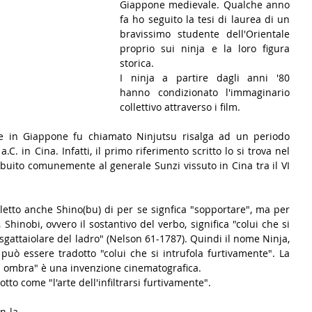
Giappone medievale. Qualche anno 
fa ho seguito la tesi di laurea di un 
bravissimo studente dell'Orientale 
proprio sui ninja e la loro figura 
storica.
I ninja a partire dagli anni '80 
hanno condizionato l'immaginario 
collettivo attraverso i film.
he in Giappone fu chiamato Ninjutsu risalga ad un periodo 
a.C. in Cina. Infatti, il primo riferimento scritto lo si trova nel 
tribuito comunemente al generale Sunzi vissuto in Cina tra il VI 
letto anche Shino(bu) di per se signfica "sopportare", ma per 
Shinobi, ovvero il sostantivo del verbo, significa "colui che si 
 sgattaiolare del ladro" (Nelson 61-1787). Quindi il nome Ninja, 
può essere tradotto "colui che si intrufola furtivamente". La 
i ombra" è una invenzione cinematografica.
to come "l'arte dell'infiltrarsi furtivamente".
 la 