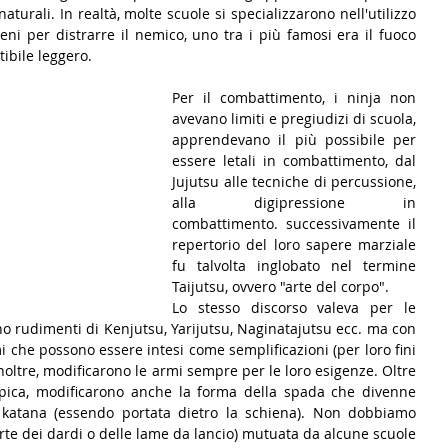
turali. In realtà, molte scuole si specializzarono nell'utilizzo 
i per distrarre il nemico, uno tra i più famosi era il fuoco 
ibile leggero.
Per il combattimento, i ninja non 
avevano limiti e pregiudizi di scuola, 
apprendevano il più possibile per 
essere letali in combattimento, dal 
Jujutsu alle tecniche di percussione, 
alla digipressione in 
combattimento. successivamente il 
repertorio del loro sapere marziale 
fu talvolta inglobato nel termine 
Taijutsu, ovvero "arte del corpo".
Lo stesso discorso valeva per le 
o rudimenti di Kenjutsu, Yarijutsu, Naginatajutsu ecc. ma con 
i che possono essere intesi come semplificazioni (per loro fini 
Inoltre, modificarono le armi sempre per le loro esigenze. Oltre 
pica, modificarono anche la forma della spada che divenne 
a katana (essendo portata dietro la schiena). Non dobbiamo 
rte dei dardi o delle lame da lancio) mutuata da alcune scuole 