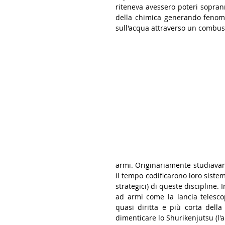
riteneva avessero poteri sopranna
della chimica generando fenomen
sull'acqua attraverso un combust
armi. Originariamente studiavan
il tempo codificarono loro sistem
strategici) di queste discipline. 
ad armi come la lancia telesco
quasi diritta e più corta dell
dimenticare lo Shurikenjutsu (l'a