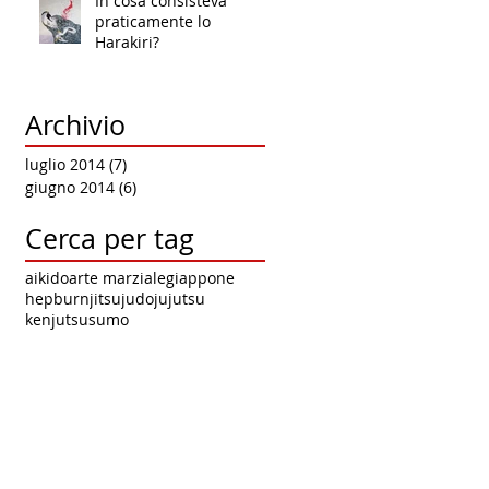
In cosa consisteva
praticamente lo
Harakiri?
Archivio
luglio 2014
(7)
7 post
giugno 2014
(6)
6 post
Cerca per tag
aikido
arte marziale
giappone
hepburn
jitsu
judo
jujutsu
kenjutsu
sumo