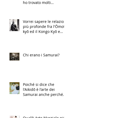
ho trovato molti
riferimenti a questo
personaggio. Me ne puoi
Vorrei sapere le relazioni
più profonde fra l'Ōmoto
kyō ed il Kongo Kyō e
soprattutto le interco
Chi erano i Samurai?
Poiché si dice che
l'Aikidō è l'arte dei
Samurai anche perché
trae origine dal Daito
Ryū Aik
Qual'è Arte Marziale più