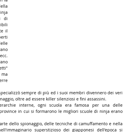
lla 
nja 
 di 
ili 
 il 
rti 
lle 
ano 
cc. 
ano 
ti" 
 ma 
rre 
 specializzò sempre di più ed i suoi membri divennero dei veri 
naggio, oltre ad essere killer silenziosi e fini assassini.
rarchie interne, ogni scuola era famosa per una delle 
province in cui si formarono le migliori scuole di ninja erano 
arte dello spionaggio, delle tecniche di camuffamento e nella 
ll'immaginario superstizioso dei giapponesi dell'epoca si 