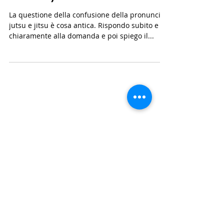
o Kenjutsu?
La questione della confusione della pronuncia
jutsu e jitsu è cosa antica. Rispondo subito e
chiaramente alla domanda e poi spiego il...
Post recenti
Vorrei sapere qualcosa di più
sui Mon. Quando sono nati?
Come venivano scelti?